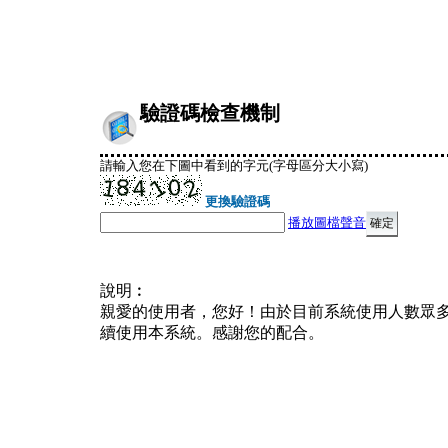
驗證碼檢查機制
請輸入您在下圖中看到的字元(字母區分大小寫)
更換驗證碼
播放圖檔聲音
說明︰
親愛的使用者，您好！由於目前系統使用人數眾
續使用本系統。感謝您的配合。