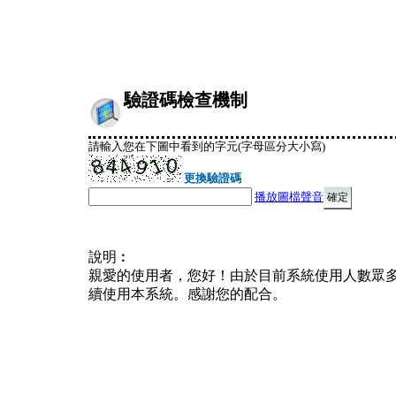
驗證碼檢查機制
請輸入您在下圖中看到的字元(字母區分大小寫)
更換驗證碼
播放圖檔聲音
說明︰
親愛的使用者，您好！由於目前系統使用人數眾
續使用本系統。感謝您的配合。