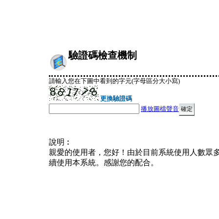
驗證碼檢查機制
請輸入您在下圖中看到的字元(字母區分大小寫)
更換驗證碼
播放圖檔聲音
說明︰
親愛的使用者，您好！由於目前系統使用人數眾
續使用本系統。感謝您的配合。