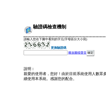
驗證碼檢查機制
請輸入您在下圖中看到的字元(字母區分大小寫)
更換驗證碼
播放圖檔聲音
說明︰
親愛的使用者，您好！由於目前系統使用人數眾
續使用本系統。感謝您的配合。