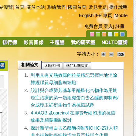
站導覽
|
首頁
|
關於本站
|
聯絡我們
|
國圖首頁
|
常見問題
|
操作說明
English
|
FB 專頁
|
Mobile
免費會員
登入
|
註冊
字體大小：
相關論文
相關期刊
熱門點閱論文
1.
利用具有光熱效應的拉曼標記選擇性地消除
神經膠質母細胞瘤細胞
2.
設計與合成雜芳基苯甲醯胺化合物作為用於
癌症治療的第一類組織蛋白去乙醯酶抑制劑/
合成靛玉紅衍生物作為抗癌試劑
3.
4-AAQB 及garcinol 在膠質母細胞瘤的抗癌
效果及相關機制探討
4.
探討新型蛋白去乙醯酶抑制劑OHC-2對人類
非小細胞肺癌細胞增生及單核球之作用