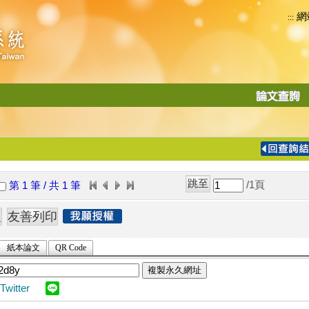
網
:::
功
能
切
換
導
覽
/1
頁
第 1 筆 / 共 1 筆
列
紙本論文
QR Code
複製永久網址
Twitter