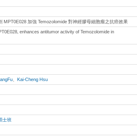
T0E028 加強 Temozolomide 對神經膠母細胞瘤之抗癌效果
MPT0E028, enhances antitumor activity of Temozolomide in
uangFu
、
Kai-Cheng Hsu
碩士班