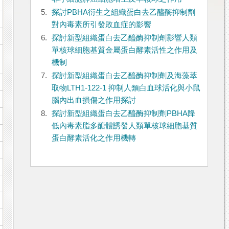
5.
探討PBHA衍生之組織蛋白去乙醯酶抑制劑
對內毒素所引發敗血症的影響
6.
探討新型組織蛋白去乙醯酶抑制劑影響人類
單核球細胞基質金屬蛋白酵素活性之作用及
機制
7.
探討新型組織蛋白去乙醯酶抑制劑及海藻萃
取物LTH1-122-1 抑制人類白血球活化與小鼠
腦內出血損傷之作用探討
8.
探討新型組織蛋白去乙醯酶抑制劑PBHA降
低內毒素脂多醣體誘發人類單核球細胞基質
蛋白酵素活化之作用機轉