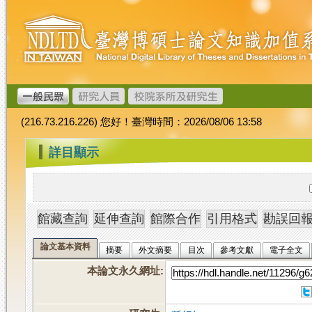
跳
臺
到
灣
主
博
要
碩
內
士
容
論
文
(216.73.216.226) 您好！臺灣時間：2026/08/06 13:58
加
值
:::
詳目顯示
系
統
論文基本資料
摘要
外文摘要
目次
參考文獻
電子全文
本論文永久網址
: