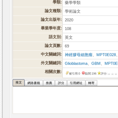
學類:
藥學學類
論文種類:
學術論文
論文出版年:
2020
畢業學年度:
108
語文別:
英文
論文頁數:
69
中文關鍵詞:
神經膠母細胞瘤
、
MPT0E028
外文關鍵詞:
Glioblastoma
、
GBM
、
MPT0E
相關次數:
被引用:0
點閱:196
評分:
推文
網路書籤
推薦
評分
引用網址
轉寄