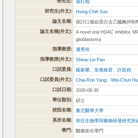
研究生:
孫行知
研究生(外文):
Hsing-Chih Sun
論文名稱:
探討口服組蛋白去乙醯酶抑制劑 MP
論文名稱(外文):
A novel oral HDAC inhibitor, 
glioblastoma
指導教授:
潘秀玲
指導教授(外文):
Shiow-Lin Pan
口試委員:
楊家榮
、
皇甫維君
、
許凱程
口試委員(外文):
Chia-Ron Yang
、
Wei-Chun H
口試日期:
2020-06-30
學位類別:
碩士
校院名稱:
臺北醫學大學
系所名稱:
癌症生物學與藥物研發研究所
學門:
醫藥衛生學門