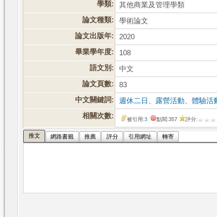
學類:
其他商業及管理學類
論文種類:
學術論文
論文出版年:
2020
畢業學年度:
108
語文別:
中文
論文頁數:
83
中文關鍵詞:
週休二日
、
露營活動
、
體驗活
相關次數:
被引用:
3
點閱:357
評分:
推文
網路書籤
推薦
評分
引用網址
轉寄