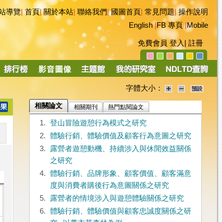
站導覽
|
首頁
|
關於本站
|
聯絡我們
|
國圖首頁
|
常見問題
|
操作說明
English
|
FB 專頁
|
Mobile
免費會員
登入
|
註冊
字體大小：
相關論文
相關期刊
熱門點閱論文
1.
登山冒險遊憩行為模式之研究
2.
體驗行銷、體驗價值及顧客行為意圖之研究
3.
露營者遊憩動機、持續涉入與休閒效益關係
之研究
4.
體驗行銷、品牌形象、顧客價值、顧客滿意
度與消費者購後行為意圖關係之研究
5.
露營者的情境涉入與遊憩體驗關係之研究
6.
體驗行銷、體驗價值與顧客忠誠度關係之研