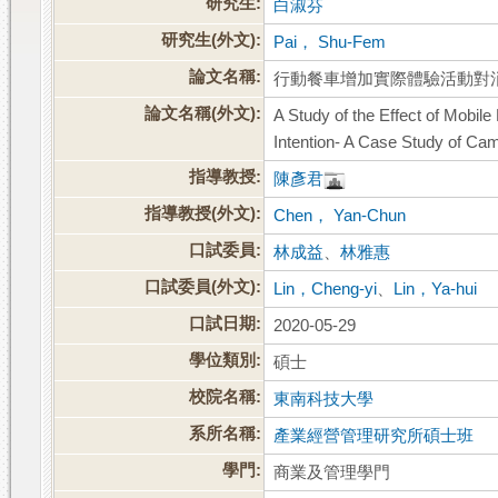
研究生:
白淑芬
研究生(外文):
Pai， Shu-Fem
論文名稱:
行動餐車增加實際體驗活動對
論文名稱(外文):
A Study of the Effect of Mobil
Intention- A Case Study of Camp
指導教授:
陳彥君
指導教授(外文):
Chen， Yan-Chun
口試委員:
林成益
、
林雅惠
口試委員(外文):
Lin，Cheng-yi
、
Lin，Ya-hui
口試日期:
2020-05-29
學位類別:
碩士
校院名稱:
東南科技大學
系所名稱:
產業經營管理研究所碩士班
學門:
商業及管理學門