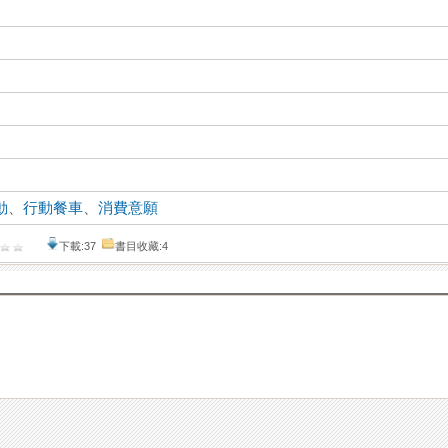
動
、
行動餐車
、
消費意願
下載:37
書目收藏:4