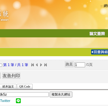
網
:::
功
能
切
換
導
覽
/1
頁
第 1 筆 / 共 1 筆
列
紙本論文
QR Code
複製永久網址
Twitter