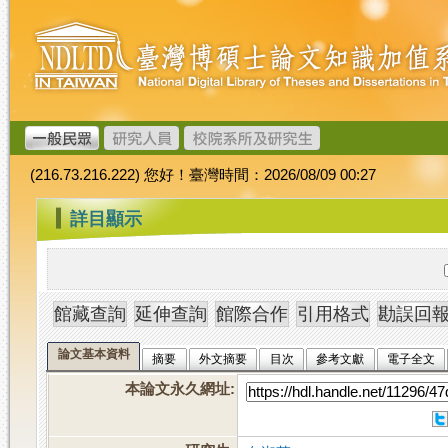
跳
臺
到
灣
主
博
要
碩
內
士
容
論
文
(216.73.216.222) 您好！臺灣時間：2026/08/09 00:27
加
值
:::
詳目顯示
系
統
論文基本資料
摘要
外文摘要
目次
參考文獻
電子全文
本論文永久網址
: