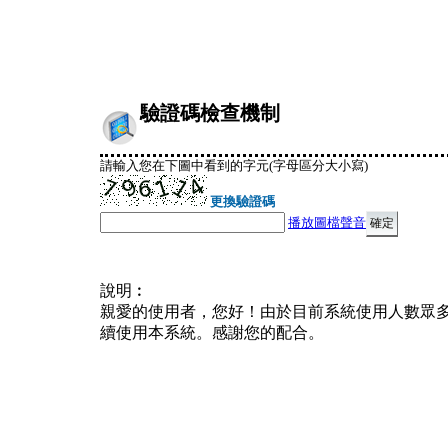
驗證碼檢查機制
請輸入您在下圖中看到的字元(字母區分大小寫)
更換驗證碼
播放圖檔聲音
說明︰
親愛的使用者，您好！由於目前系統使用人數眾
續使用本系統。感謝您的配合。