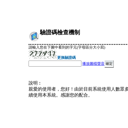
驗證碼檢查機制
請輸入您在下圖中看到的字元(字母區分大小寫)
更換驗證碼
播放圖檔聲音
說明︰
親愛的使用者，您好！由於目前系統使用人數眾
續使用本系統。感謝您的配合。