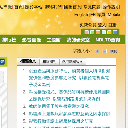
站導覽
|
首頁
|
關於本站
|
聯絡我們
|
國圖首頁
|
常見問題
|
操作說明
English
|
FB 專頁
|
Mobile
免費會員
登入
|
註冊
字體大小：
相關論文
相關期刊
熱門點閱論文
1.
創新產品與服務特性、消費者個人特徵對知
覺價值和態度影響之研究─以數位電視與電
子現金為例
2.
科技接受模式、關係品質與持續使用意圖間
之關係研究- 以醫院網路掛號系統為例
3.
教師使用電子教科書意願之研究
4.
影響線上遊戲玩家參與遊戲意願之因素探討
5.
影響行動電話上網服務採用之研究