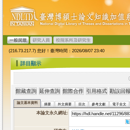
跳
臺
到
灣
主
博
要
碩
內
士
容
論
文
(216.73.217.7) 您好！臺灣時間：2026/08/07 23:40
加
值
:::
詳目顯示
系
統
論文基本資料
摘要
外文摘要
目次
參考文獻
電子全文
本論文永久網址
: