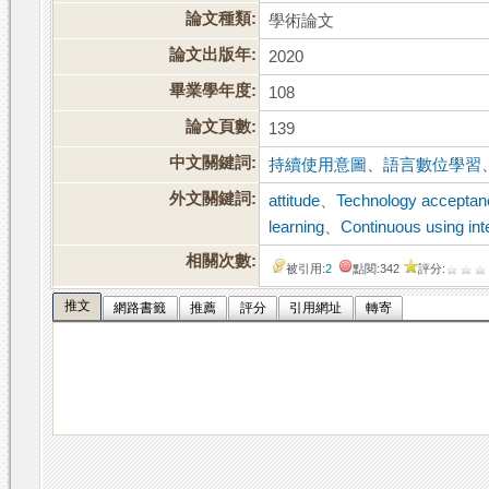
論文種類:
學術論文
論文出版年:
2020
畢業學年度:
108
論文頁數:
139
中文關鍵詞:
持續使用意圖
、
語言數位學習
外文關鍵詞:
attitude
、
Technology acceptan
learning
、
Continuous using int
相關次數:
被引用:
2
點閱:342
評分:
推文
網路書籤
推薦
評分
引用網址
轉寄