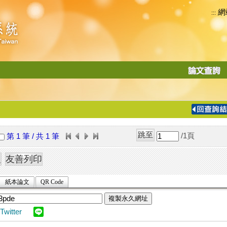
網
:::
功
能
切
換
導
覽
/1
頁
第 1 筆 / 共 1 筆
列
紙本論文
QR Code
複製永久網址
Twitter