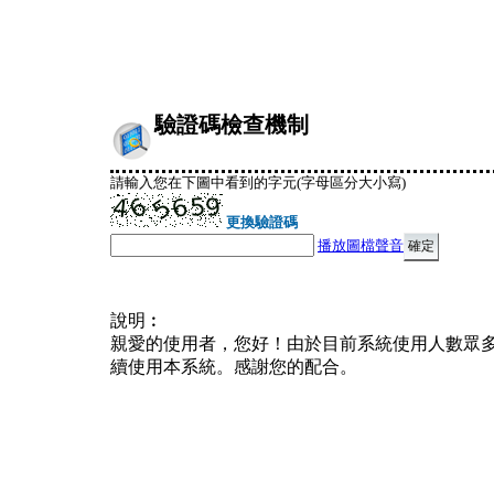
驗證碼檢查機制
請輸入您在下圖中看到的字元(字母區分大小寫)
更換驗證碼
播放圖檔聲音
說明︰
親愛的使用者，您好！由於目前系統使用人數眾
續使用本系統。感謝您的配合。