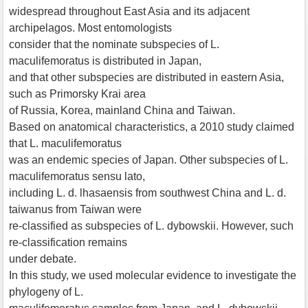
widespread throughout East Asia and its adjacent
archipelagos. Most entomologists
consider that the nominate subspecies of L.
maculifemoratus is distributed in Japan,
and that other subspecies are distributed in eastern Asia,
such as Primorsky Krai area
of Russia, Korea, mainland China and Taiwan.
Based on anatomical characteristics, a 2010 study claimed
that L. maculifemoratus
was an endemic species of Japan. Other subspecies of L.
maculifemoratus sensu lato,
including L. d. lhasaensis from southwest China and L. d.
taiwanus from Taiwan were
re-classified as subspecies of L. dybowskii. However, such
re-classification remains
under debate.
In this study, we used molecular evidence to investigate the
phylogeny of L.