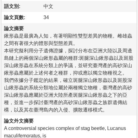
語文別:
中文
論文頁數:
34
論文摘要
鍬形蟲是最廣為人知，有著明顯性雙型差異的物種。雌雄蟲
之間有著很大的體形與型態差異。
本研究擬利用分子遺傳證據，探討分布在亞洲大陸以及周邊
島鏈上的兩個深山鍬形蟲屬的種群:斑腿深山鍬形蟲以及斑股
深山鍬形蟲在系統分類上的爭議，並研究臺灣產的高砂深山
鍬形蟲應屬於上述何者之種群，抑或應以獨立物種視之。
我們依據分子鑑定的結果，確立斑腿深山鍬形蟲以及斑股深
山鍬形蟲的系統分類地位屬於兩種獨立物種，臺灣產的高砂
深山鍬形蟲應屬於亞洲大陸所產斑腿深山鍬形蟲之下的亞
種，並進一步探討臺灣產的高砂深山鍬形蟲之族群遺傳結
構，以及其在臺灣島內的入侵、擴散遷移模式。
論文外文摘要
A controversial species complex of stag beetle, Lucanus
maculifemoratus, is