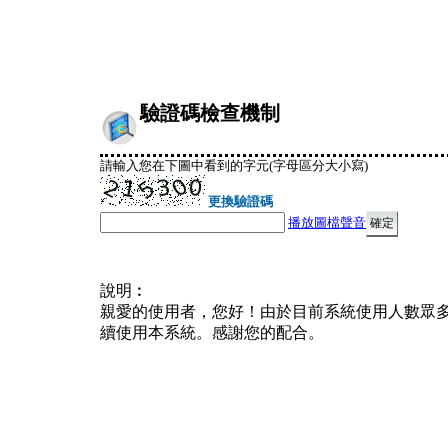
驗證碼檢查機制
請輸入您在下圖中看到的字元(字母區分大小寫)
更換驗證碼
播放圖檔聲音
說明︰
親愛的使用者，您好！由於目前系統使用人數眾
續使用本系統。感謝您的配合。