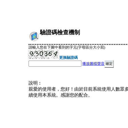
驗證碼檢查機制
請輸入您在下圖中看到的字元(字母區分大小寫)
更換驗證碼
播放圖檔聲音
說明︰
親愛的使用者，您好！由於目前系統使用人數眾
續使用本系統。感謝您的配合。