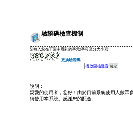
驗證碼檢查機制
請輸入您在下圖中看到的字元(字母區分大小寫)
更換驗證碼
播放圖檔聲音
說明︰
親愛的使用者，您好！由於目前系統使用人數眾
續使用本系統。感謝您的配合。