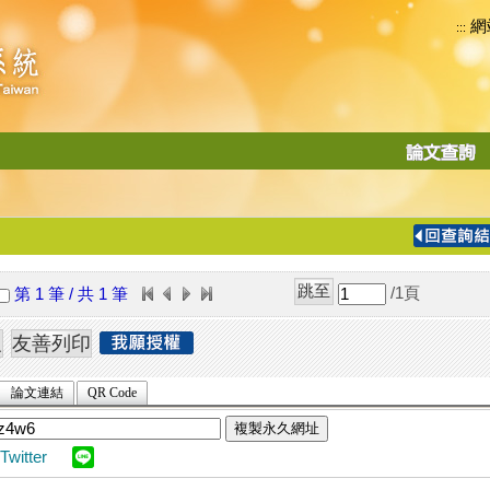
網
:::
功
能
切
換
導
覽
/1
頁
第 1 筆 / 共 1 筆
列
論文連結
QR Code
複製永久網址
Twitter