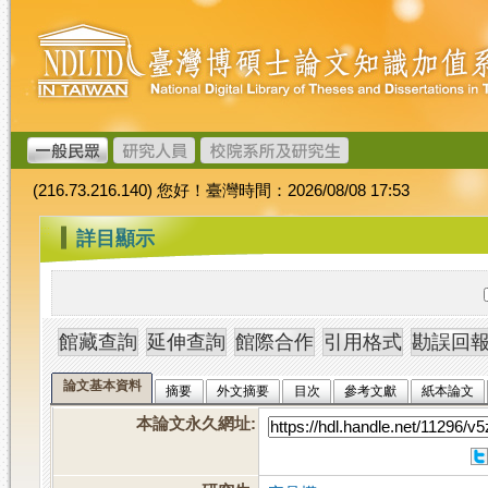
跳
臺
到
灣
主
博
要
碩
內
士
容
論
文
(216.73.216.140) 您好！臺灣時間：2026/08/08 17:53
加
值
:::
詳目顯示
系
統
論文基本資料
摘要
外文摘要
目次
參考文獻
紙本論文
本論文永久網址
: