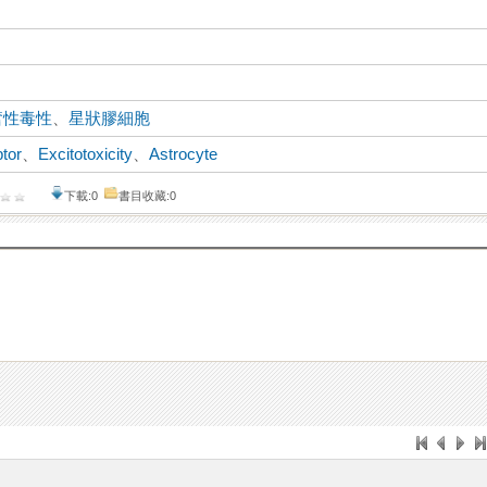
奮性毒性
、
星狀膠細胞
ptor
、
Excitotoxicity
、
Astrocyte
下載:0
書目收藏:0