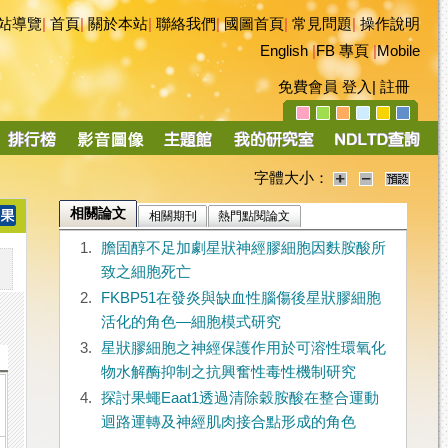
站導覽
|
首頁
|
關於本站
|
聯絡我們
|
國圖首頁
|
常見問題
|
操作說明
English
|
FB 專頁
|
Mobile
免費會員
登入
|
註冊
字體大小：
相關論文
相關期刊
熱門點閱論文
1.
膽固醇不足加劇星狀神經膠細胞因麩胺酸所
致之細胞死亡
2.
FKBP51在發炎與缺血性腦傷後星狀膠細胞
活化的角色―細胞模式研究
3.
星狀膠細胞之神經保護作用於可溶性環氧化
物水解酶抑制之抗興奮性毒性機制研究
4.
探討果蠅Eaat1透過清除穀胺酸在整合運動
迴路運轉及神經肌肉接合點形成的角色