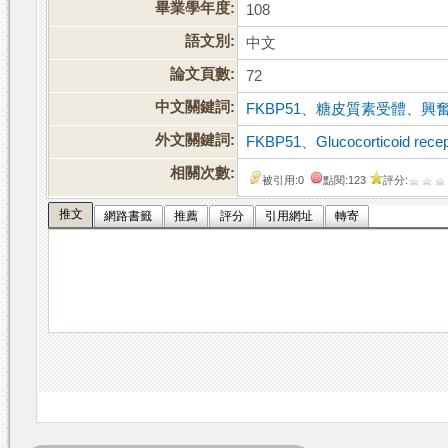
畢業學年度:
108
語文別:
中文
論文頁數:
72
中文關鍵詞:
FKBP51
、
糖皮質素受體
、
興
外文關鍵詞:
FKBP51
、
Glucocorticoid rece
相關次數:
被引用:0
點閱:123
評分:
推文
網路書籤
推薦
評分
引用網址
轉寄