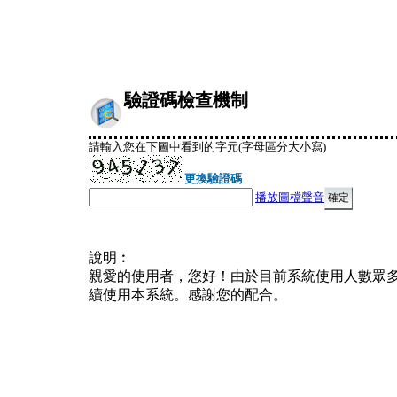
驗證碼檢查機制
請輸入您在下圖中看到的字元(字母區分大小寫)
更換驗證碼
播放圖檔聲音
說明︰
親愛的使用者，您好！由於目前系統使用人數眾
續使用本系統。感謝您的配合。