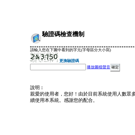
驗證碼檢查機制
請輸入您在下圖中看到的字元(字母區分大小寫)
更換驗證碼
播放圖檔聲音
說明︰
親愛的使用者，您好！由於目前系統使用人數眾
續使用本系統。感謝您的配合。