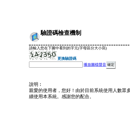
驗證碼檢查機制
請輸入您在下圖中看到的字元(字母區分大小寫)
更換驗證碼
播放圖檔聲音
說明︰
親愛的使用者，您好！由於目前系統使用人數眾
續使用本系統。感謝您的配合。