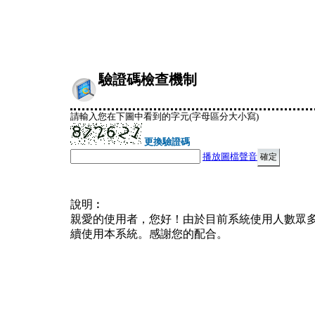
驗證碼檢查機制
請輸入您在下圖中看到的字元(字母區分大小寫)
更換驗證碼
播放圖檔聲音
說明︰
親愛的使用者，您好！由於目前系統使用人數眾
續使用本系統。感謝您的配合。