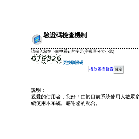
驗證碼檢查機制
請輸入您在下圖中看到的字元(字母區分大小寫)
更換驗證碼
播放圖檔聲音
說明︰
親愛的使用者，您好！由於目前系統使用人數眾
續使用本系統。感謝您的配合。