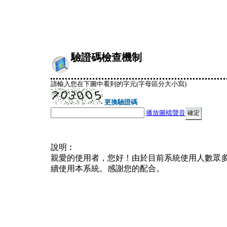
驗證碼檢查機制
請輸入您在下圖中看到的字元(字母區分大小寫)
更換驗證碼
播放圖檔聲音
說明︰
親愛的使用者，您好！由於目前系統使用人數眾
續使用本系統。感謝您的配合。