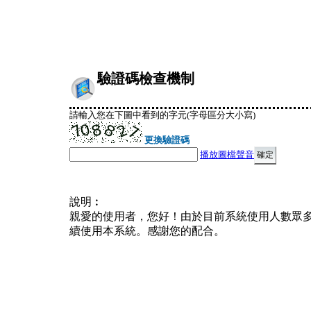
驗證碼檢查機制
請輸入您在下圖中看到的字元(字母區分大小寫)
更換驗證碼
播放圖檔聲音
說明︰
親愛的使用者，您好！由於目前系統使用人數眾
續使用本系統。感謝您的配合。