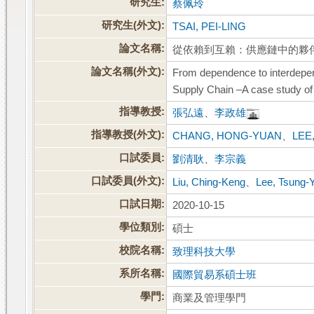
研究生:
蔡佩玲
研究生(外文):
TSAI, PEI-LING
論文名稱:
從依賴到互賴：供應鏈中的夥伴
論文名稱(外文):
From dependence to interdepen
Supply Chain –A case study o
指導教授:
張弘遠
、
李政雄
指導教授(外文):
CHANG, HONG-YUAN
、
LEE
口試委員:
劉清耿
、
李宗義
口試委員(外文):
Liu, Ching-Keng
、
Lee, Tsung-Y
口試日期:
2020-10-15
學位類別:
碩士
校院名稱:
致理科技大學
系所名稱:
國際貿易系碩士班
學門:
商業及管理學門