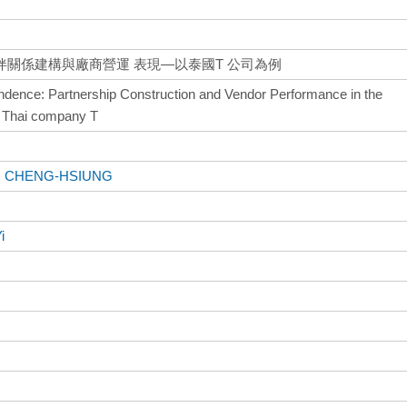
關係建構與廠商營運 表現—以泰國T 公司為例
dence: Partnership Construction and Vendor Performance in the
f Thai company T
, CHENG-HSIUNG
i