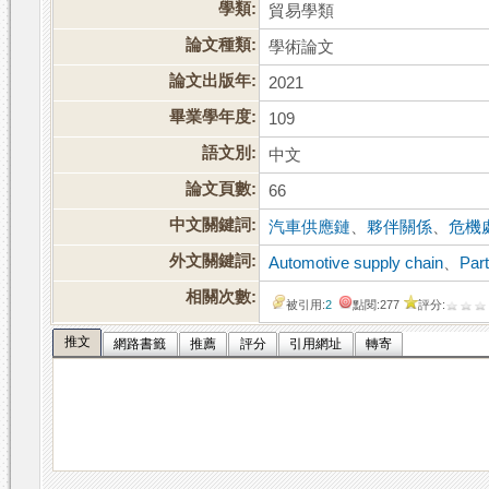
學類:
貿易學類
論文種類:
學術論文
論文出版年:
2021
畢業學年度:
109
語文別:
中文
論文頁數:
66
中文關鍵詞:
汽車供應鏈
、
夥伴關係
、
危機
外文關鍵詞:
Automotive supply chain
、
Par
相關次數:
被引用:
2
點閱:277
評分:
推文
網路書籤
推薦
評分
引用網址
轉寄