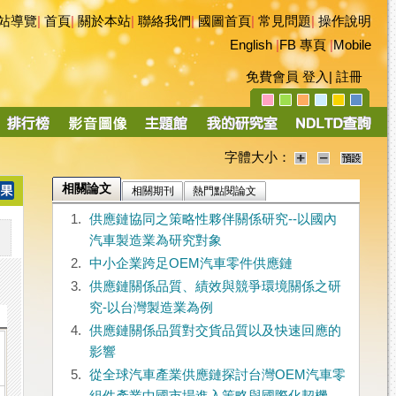
站導覽
|
首頁
|
關於本站
|
聯絡我們
|
國圖首頁
|
常見問題
|
操作說明
English
|
FB 專頁
|
Mobile
免費會員
登入
|
註冊
字體大小：
相關論文
相關期刊
熱門點閱論文
1.
供應鏈協同之策略性夥伴關係研究--以國內
汽車製造業為研究對象
2.
中小企業跨足OEM汽車零件供應鏈
3.
供應鏈關係品質、績效與競爭環境關係之研
究-以台灣製造業為例
4.
供應鏈關係品質對交貨品質以及快速回應的
影響
5.
從全球汽車產業供應鏈探討台灣OEM汽車零