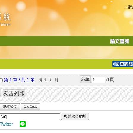
網
:::
功
能
切
換
導
覽
/1
頁
第 1 筆 / 共 1 筆
列
紙本論文
QR Code
複製永久網址
Twitter