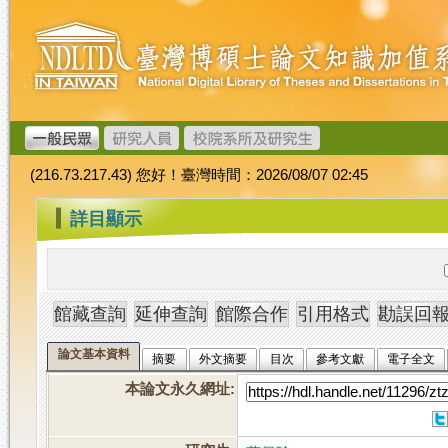
跳
臺
到
灣
主
博
要
碩
內
士
容
論
文
(216.73.217.43) 您好！臺灣時間：2026/08/07 02:45
加
值
:::
詳目顯示
系
統
論文基本資料
摘要
外文摘要
目次
參考文獻
電子全文
本論文永久網址
: