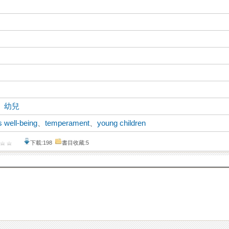
、
幼兒
s well-being
、
temperament
、
young children
下載:198
書目收藏:5