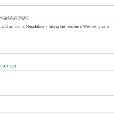
幸福感為調節變項
and Emotional Regulation ~ Taking the Teacher’s Well-being as a
G-CHIEH