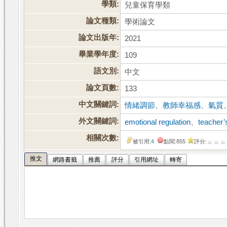
學類:
兒童保育學類
論文種類:
學術論文
論文出版年:
2021
畢業學年度:
109
語文別:
中文
論文頁數:
133
中文關鍵詞:
情緒調節
、
教師幸福感
、
氣質
外文關鍵詞:
emotional regulation
、
teacher’
相關次數:
被引用:
4
點閱:855
評分:
推文
網路書籤
推薦
評分
引用網址
轉寄