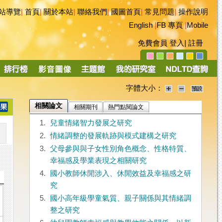
站導覽
|
首頁
|
關於本站
|
聯絡我們
|
國圖首頁
|
常見問題
|
操作說明
English
|
FB 專頁
|
Mobile
免費會員
登入
|
註冊
字體大小：
相關論文
相關期刊
熱門點閱論文
1.
兒童情緒智力發展之研究
2.
情緒調整的發展軌跡與模式建構之研究
3.
父母參與與子女性別角色概念、性格特質、
幸福感及學業表現之相關研究
4.
國小教師休閒涉入、休閒效益及幸福感之研
究
5.
國小高年級學童氣質、親子關係與其情緒調
整之研究