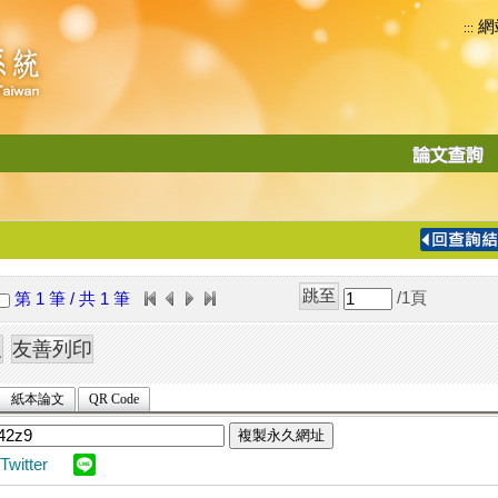
網
:::
功
能
切
換
導
覽
/1
頁
第 1 筆 / 共 1 筆
列
紙本論文
QR Code
複製永久網址
Twitter