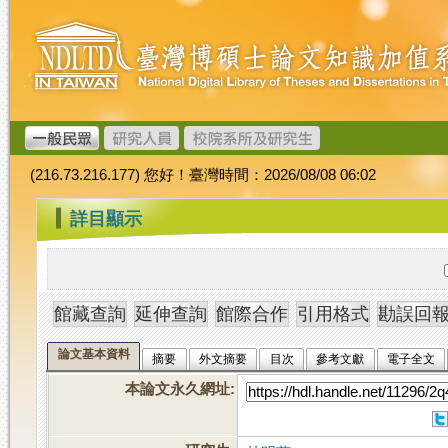
跳
臺
到
灣
主
博
要
碩
內
士
容
論
文
(216.73.216.177) 您好！臺灣時間：2026/08/08 06:02
加
值
:::
詳目顯示
系
統
論文基本資料
摘要
外文摘要
目次
參考文獻
電子全文
本論文永久網址
: