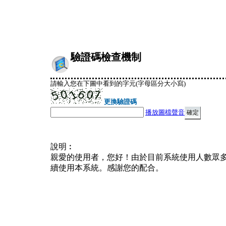
驗證碼檢查機制
請輸入您在下圖中看到的字元(字母區分大小寫)
更換驗證碼
播放圖檔聲音
說明︰
親愛的使用者，您好！由於目前系統使用人數眾
續使用本系統。感謝您的配合。