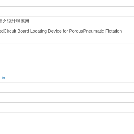
置之設計與應用
tedCircuit Board Locating Device for PorousPneumatic Flotation
Lin