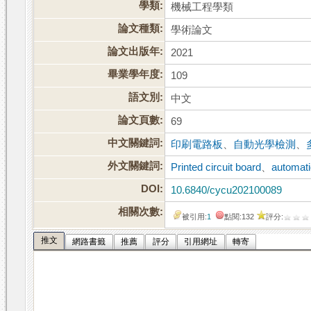
學類:
機械工程學類
論文種類:
學術論文
論文出版年:
2021
畢業學年度:
109
語文別:
中文
論文頁數:
69
中文關鍵詞:
印刷電路板
、
自動光學檢測
、
外文關鍵詞:
Printed circuit board
、
automati
DOI:
10.6840/cycu202100089
相關次數:
被引用:
1
點閱:132
評分:
推文
網路書籤
推薦
評分
引用網址
轉寄