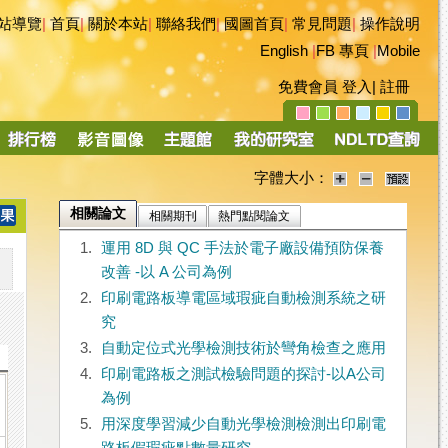
站導覽
|
首頁
|
關於本站
|
聯絡我們
|
國圖首頁
|
常見問題
|
操作說明
English
|
FB 專頁
|
Mobile
免費會員
登入
|
註冊
字體大小：
相關論文
相關期刊
熱門點閱論文
1.
運用 8D 與 QC 手法於電子廠設備預防保養
改善 -以 A 公司為例
2.
印刷電路板導電區域瑕疵自動檢測系統之研
究
3.
自動定位式光學檢測技術於彎角檢查之應用
4.
印刷電路板之測試檢驗問題的探討-以A公司
為例
5.
用深度學習減少自動光學檢測檢測出印刷電