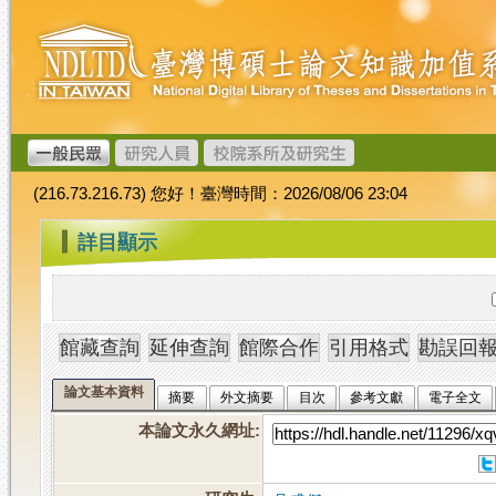
跳
臺
到
灣
主
博
要
碩
內
士
容
論
文
(216.73.216.73) 您好！臺灣時間：2026/08/06 23:04
加
值
:::
詳目顯示
系
統
論文基本資料
摘要
外文摘要
目次
參考文獻
電子全文
本論文永久網址
: