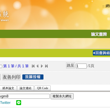
網
:::
功
能
切
換
導
覽
/1
頁
第 1 筆 / 共 1 筆
列
紙本論文
論文連結
QR Code
複製永久網址
Twitter