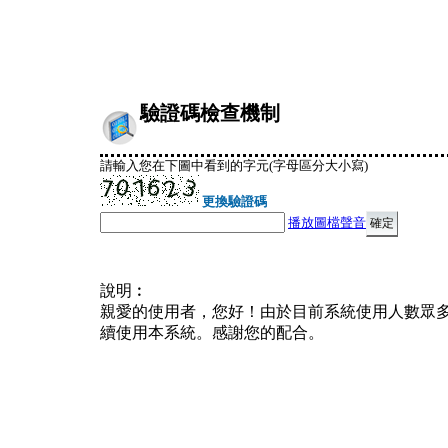
驗證碼檢查機制
請輸入您在下圖中看到的字元(字母區分大小寫)
更換驗證碼
播放圖檔聲音
說明︰
親愛的使用者，您好！由於目前系統使用人數眾
續使用本系統。感謝您的配合。