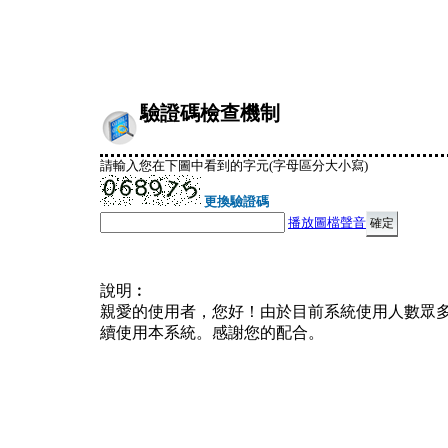
驗證碼檢查機制
請輸入您在下圖中看到的字元(字母區分大小寫)
更換驗證碼
播放圖檔聲音
說明︰
親愛的使用者，您好！由於目前系統使用人數眾
續使用本系統。感謝您的配合。