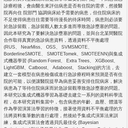
診療程後，會由醫生來評估病患是否有住院的需求，然後醫
院再向住 院部門 協調病床給予需要的病患，但住院病床的
不足使得病患往往需要等待漫長的待床時間，病患則必須要
於急診留觀，急診留觀人數太多進而導致急診壅塞的問題。
因此本研究為了要解決急診壅塞的問題，並與台北某間醫院
合作取得真實的急診病患資料，透過資料不平衡處理
(RUS、 NearMiss、 OSS、 SVMSMOTE、
BorderlineSMOTE、 SMOTETomek、SMOTEENN)與集成
式機器學習 (Random Forest、 Extra Trees、 XGBoost、
LightGBM、Catboost、 Adaboost、 Stacking)的方法，去
建立一套模型在病患檢傷或進行急診療程時來預測是否有住
院的可能，以便讓醫院提早為病患妥善安排住院病床，解決
病患為了等待住院病床而於急診留觀導致急診壅塞的問題。
本研究以集成式機器學習為基礎去建立一系列的資料科學流
程，在本研究資料集當中，包含病患的年齡、血壓、體溫等
作為學習演算法學習的特徵，接著使用資料不平衡處理的方
法將資料集筆數的進行處理，然後給予集成式演算法來訓
練，集成式演算法會透過貝氏最佳化 (Bayesian