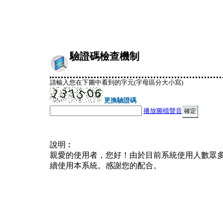
驗證碼檢查機制
請輸入您在下圖中看到的字元(字母區分大小寫)
更換驗證碼
播放圖檔聲音
說明︰
親愛的使用者，您好！由於目前系統使用人數眾
續使用本系統。感謝您的配合。