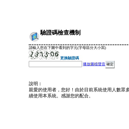
驗證碼檢查機制
請輸入您在下圖中看到的字元(字母區分大小寫)
更換驗證碼
播放圖檔聲音
說明︰
親愛的使用者，您好！由於目前系統使用人數眾
續使用本系統。感謝您的配合。