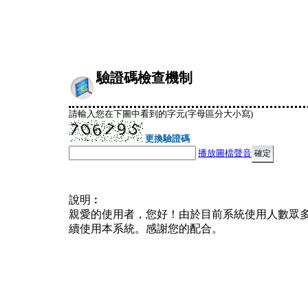
驗證碼檢查機制
請輸入您在下圖中看到的字元(字母區分大小寫)
更換驗證碼
播放圖檔聲音
說明︰
親愛的使用者，您好！由於目前系統使用人數眾
續使用本系統。感謝您的配合。