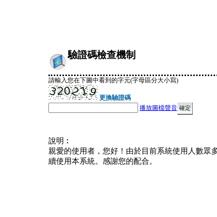
驗證碼檢查機制
請輸入您在下圖中看到的字元(字母區分大小寫)
更換驗證碼
播放圖檔聲音
說明︰
親愛的使用者，您好！由於目前系統使用人數眾
續使用本系統。感謝您的配合。