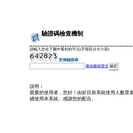
驗證碼檢查機制
請輸入您在下圖中看到的字元(字母區分大小寫)
更換驗證碼
播放圖檔聲音
說明︰
親愛的使用者，您好！由於目前系統使用人數眾
續使用本系統。感謝您的配合。