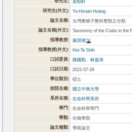
研究生:
黃郁軒
研究生(外文):
Yu-Hsuan Huang
論文名稱:
台灣產梭子蟹科蟹類之分類
論文名稱(外文):
Taxonomy of the Crabs in the 
指導教授:
施習德
指導教授(外文):
Hsi-Te Shih
口試委員:
陳國勤
、
林嘉瑋
口試日期:
2021-07-26
學位類別:
碩士
校院名稱:
國立中興大學
系所名稱:
生命科學系所
學門:
生命科學學門
學類:
生物學類
論文種類:
學術論文