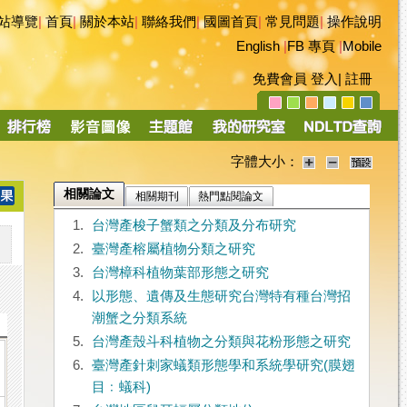
站導覽
|
首頁
|
關於本站
|
聯絡我們
|
國圖首頁
|
常見問題
|
操作說明
English
|
FB 專頁
|
Mobile
免費會員
登入
|
註冊
字體大小：
相關論文
相關期刊
熱門點閱論文
1.
台灣產梭子蟹類之分類及分布研究
2.
臺灣產榕屬植物分類之研究
3.
台灣樟科植物葉部形態之研究
4.
以形態、遺傳及生態研究台灣特有種台灣招
潮蟹之分類系統
5.
台灣產殼斗科植物之分類與花粉形態之研究
6.
臺灣產針刺家蟻類形態學和系統學研究(膜翅
目﹕蟻科)