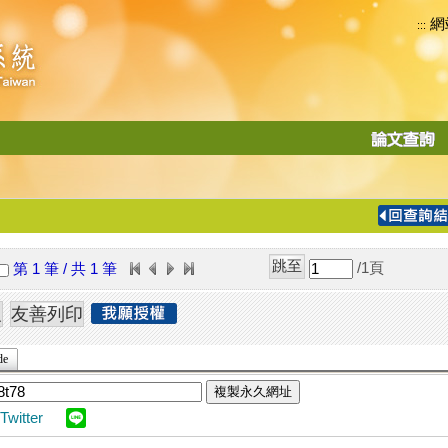
網
:::
功
能
切
換
導
覽
/1
頁
第 1 筆 / 共 1 筆
列
de
複製永久網址
Twitter