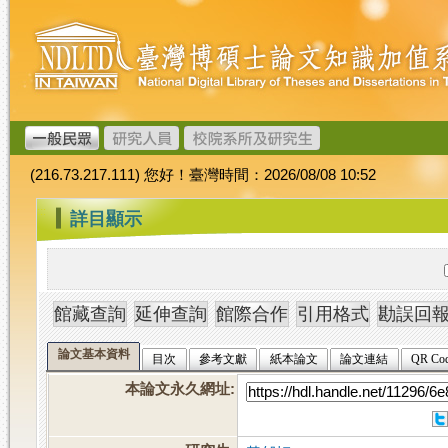
跳
臺
到
灣
主
博
要
碩
內
士
容
論
文
(216.73.217.111) 您好！臺灣時間：2026/08/08 10:52
加
值
:::
詳目顯示
系
統
論文基本資料
目次
參考文獻
紙本論文
論文連結
QR Co
本論文永久網址
: