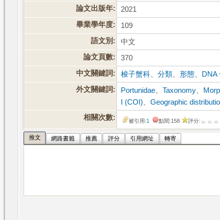
論文出版年:
2021
畢業學年度:
109
語文別:
中文
論文頁數:
370
中文關鍵詞:
梭子蟹科
、
分類
、
形態
、
DNA
外文關鍵詞:
Portunidae
、
Taxonomy
、
Morp
I (COI)
、
Geographic distributi
相關次數:
被引用:
1
點閱:158
評分:
推文
網路書籤
推薦
評分
引用網址
轉寄