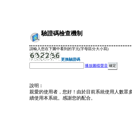
驗證碼檢查機制
請輸入您在下圖中看到的字元(字母區分大小寫)
更換驗證碼
播放圖檔聲音
說明︰
親愛的使用者，您好！由於目前系統使用人數眾
續使用本系統。感謝您的配合。