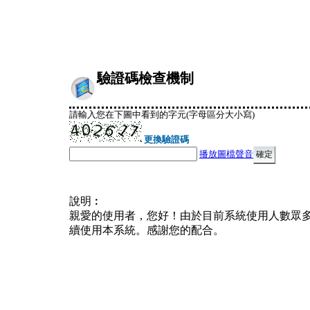
驗證碼檢查機制
請輸入您在下圖中看到的字元(字母區分大小寫)
更換驗證碼
播放圖檔聲音
說明︰
親愛的使用者，您好！由於目前系統使用人數眾
續使用本系統。感謝您的配合。