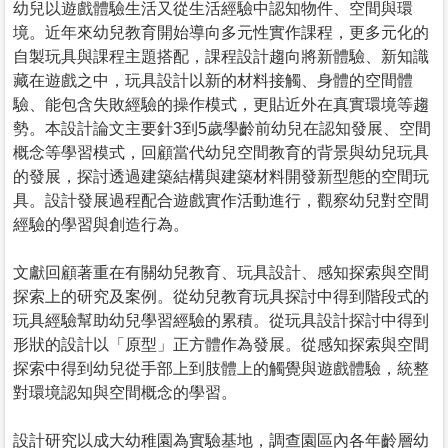
幼兒以遊戲體驗生活又從生活經驗中認知物件、空間與環
境。近年來幼兒教育開始導向多元性實作課程，更多元化的
自製玩具與課程主題搭配，課程設計趨向將新體驗、新知識
藏在遊戲之中，玩具設計以新的材料接觸、身體的空間體
驗、能包含失敗經驗的操作模式，更貼近外在真實環境等趨
勢。本設計論文主要針3到5歲學齡前幼兒在認知發展、空間
概念等學習模式，回顧當代幼兒空間教育的背景與幼兒玩具
的發展，探討透過建築結構與建築材料開發新型態的空間玩
具。設計發展過程配合遊戲實作活動進行，觀察幼兒對空間
經驗的學習與創造行為。
文獻回顧著重在有關幼兒教育、玩具設計、感知探索與空間
探索上的研究及案例。從幼兒教育玩具探討中得到階段式的
玩具經驗幫助幼兒學習經驗的累積。從玩具設計探討中得到
形狀的設計以「原型」正方體作為發展。從感知探索與空間
探索中得到幼兒從手部上到肢體上的觸覺與遊戲體驗，統整
對環境認知與空間概念的學習。
設計研究以成大幼稚園為實驗基地，調查園區內各年齡層幼