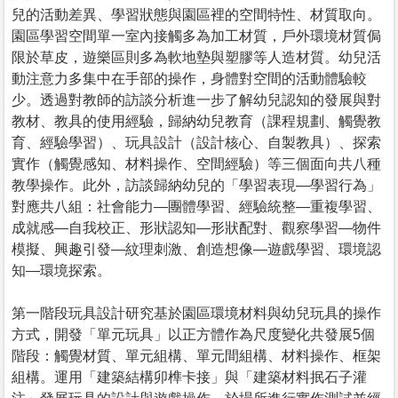
兒的活動差異、學習狀態與園區裡的空間特性、材質取向。
園區學習空間單一室內接觸多為加工材質，戶外環境材質侷
限於草皮，遊樂區則多為軟地墊與塑膠等人造材質。幼兒活
動注意力多集中在手部的操作，身體對空間的活動體驗較
少。透過對教師的訪談分析進一步了解幼兒認知的發展與對
教材、教具的使用經驗，歸納幼兒教育（課程規劃、觸覺教
育、經驗學習）、玩具設計（設計核心、自製教具）、探索
實作（觸覺感知、材料操作、空間經驗）等三個面向共八種
教學操作。此外，訪談歸納幼兒的「學習表現—學習行為」
對應共八組：社會能力—團體學習、經驗統整—重複學習、
成就感—自我校正、形狀認知—形狀配對、觀察學習—物件
模擬、興趣引發—紋理刺激、創造想像—遊戲學習、環境認
知—環境探索。
第一階段玩具設計研究基於園區環境材料與幼兒玩具的操作
方式，開發「單元玩具」以正方體作為尺度變化共發展5個
階段：觸覺材質、單元組構、單元間組構、材料操作、框架
組構。運用「建築結構卯榫卡接」與「建築材料抿石子灌