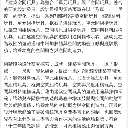
「建築空間玩具」為整合「單元玩具」與「空間玩具」整合
的研究設計發展，設計目標與策略著重在以「形狀」、「尺
度」的變化，提出一系列7個階段建築空間玩具：觸覺材料
玩具、單元組構玩具、抿石子灌注玩具、單元間組構玩具、
框架空間組構玩具、空間與尺度組構玩具、空間與材料組構
玩具。藉由建築空間玩具的遊戲用途與操作示範，讓幼兒在
階段性的遊戲過程中增加肢體與空間的動態互動與經驗累
積，培養幼兒的空間概念與空間創造力。
兩階段的設計研究探索，成就「建築空間玩具」，以「形
狀」、「尺度」變化組合，提出一系列7個階段建築空間玩
具：觸覺材料玩具、單元組構玩具、抿石子灌注玩具、單元
間組構玩具、框架空間組構玩具、空間與尺度組構玩具、空
間與材料組構玩具。藉由建築空間玩具的遊戲用途與操作示
範，讓幼兒在階段性的遊戲過程中增加肢體與空間的動態互
動與經驗累積，培養幼兒的空間概念與空間創造力。玩具的
設計與示範除了突破傳統玩具空間學習上的限制，也回應幼
兒教育上針對自主學習與合作探索的生活經驗趨勢，符合
「十二年國教課綱」的理念，可為後續應用與發展方向。