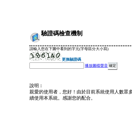
驗證碼檢查機制
請輸入您在下圖中看到的字元(字母區分大小寫)
更換驗證碼
播放圖檔聲音
說明︰
親愛的使用者，您好！由於目前系統使用人數眾
續使用本系統。感謝您的配合。