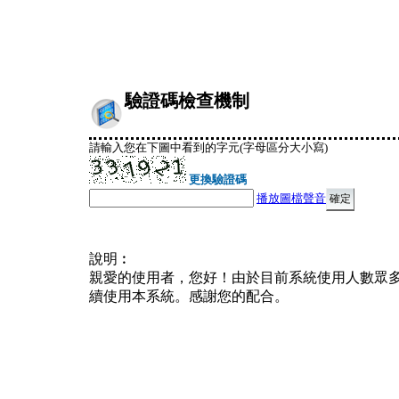
驗證碼檢查機制
請輸入您在下圖中看到的字元(字母區分大小寫)
更換驗證碼
播放圖檔聲音
說明︰
親愛的使用者，您好！由於目前系統使用人數眾
續使用本系統。感謝您的配合。