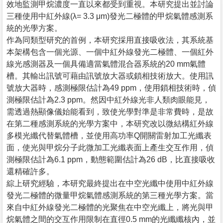
效地監測甲烷濃度一直以來都受到重視。本研究提出並討論
三種使用中紅外線(λ= 3.3 μm)發光二極體的甲烷氣體感測系
統的光學方案。
作為同類型研究的首例，本研究採用直接吸收法，其系統基
本架構包含一個光源、一個中紅外線發光二極體、一個紅外
線光感測器及一個具備適當氣體混合器系統的20 mm氣體
槽。其輸出訊號可藉由訊號放大器或鎖相技術放大。使用訊
號放大器時，感測極限估計為49 ppm，使用鎖相技術時，偵
測極限估計為2.3 ppm。然因中紅外線光非人類肉眼能見，
需透過熱顯像儀始能看到，致使光學對準是非常費時，是故
在第二種感測系統的光學方案中，本研究改以微結構紅外線
多模光纖代替氣體槽，並使用高功率Q開關雷射加工光纖表
面，使光與甲烷分子此微加工光纖表面上產生交互作用，偵
測極限估計為6.1 ppm，動態範圍估計為26 dB，比直接吸收
還精確許多。
綜上研究經驗，本研究最終提出在中空光纖中使用中紅外線
發光二極體的微量甲烷氣體感測系統的第三種光學方案。當
來自中紅外線發光二極體的光聚焦在中空光纖上，將光與甲
烷氣體之間的交互作用限制在直徑0.5 mm的光纖纖核內，並