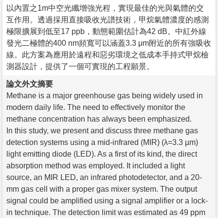
以內置之1m中空光纖增強光程，實現最佳的光與氣體的交
互作用。透過採用直接吸收光譜技術，甲烷氣體濃度的感測
極限擴展到低至17 ppb，動態範圍估計為42 dB。中紅外線
發光二極體的400 nm頻寬可以涵蓋3.3 μm附近的所有強吸收
線。此方案為應用於遠程和惡劣環境之低成本手持式甲烷檢
測器設計，提供了一個可實現的工程願景。
論文外文摘要
Methane is a major greenhouse gas being widely used in
modern daily life. The need to effectively monitor the
methane concentration has always been emphasized.
In this study, we present and discuss three methane gas
detection systems using a mid-infrared (MIR) (λ=3.3 µm)
light emitting diode (LED). As a first of its kind, the direct
absorption method was employed. It included a light
source, an MIR LED, an infrared photodetector, and a 20-
mm gas cell with a proper gas mixer system. The output
signal could be amplified using a signal amplifier or a lock-
in technique. The detection limit was estimated as 49 ppm