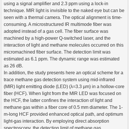
using a signal amplifier and 2.3 ppm using a lock-in
technique. MIR light is invisible to the naked eye but can be
seen with a thermal camera. The optical alignment is time-
consuming. A microstructured IR multimode fiber was
adopted instead of a gas cell. The fiber surface was
machined by a high-power Q-switched laser, and the
interaction of light and methane molecules occurred on this
micromachined fiber surface. The detection limit was
estimated as 6.1 ppm. The dynamic range was estimated
as 26 dB.
In addition, the study presents here an optical scheme for a
trace methane gas detection system using mid-infrared
(MIR) light emitting diode (LED) (λ=3.3 µm) in a hollow-core
fiber (HCF). When light from the MIR LED was focused on
the HCF, the latter confines the interaction of light and
methane gas within a fiber core of 0.5 mm diameter. The 1-
m-long HCF provided enhanced optical path, and optimum
light-gas interaction. By employing direct absorption
spectroscopy, the detection limit of methane gas