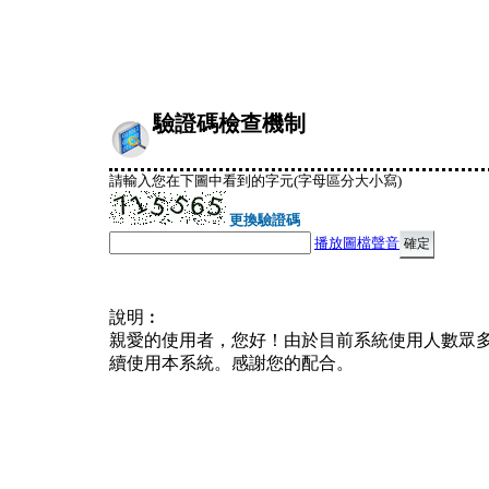
驗證碼檢查機制
請輸入您在下圖中看到的字元(字母區分大小寫)
更換驗證碼
播放圖檔聲音
說明︰
親愛的使用者，您好！由於目前系統使用人數眾
續使用本系統。感謝您的配合。