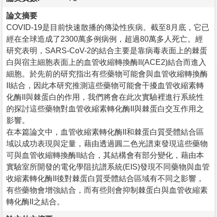
論文摘要
COVID-19是目前快速散播的傳染性疾病。截至8月底，它已
經在全球造成了2300萬多例病例，超過80萬多人死亡。經
研究表明，SARS-CoV-2的結合主要是靠病毒表面上的棘蛋
白與宿主細胞表面上的血管收縮轉換酶II(ACE2)結合而進入
細胞。於先前的研究指出有些藥物可能會與血管收縮轉換酶
II結合，因此本研究推測這些藥物可能會干擾血管收縮素轉
化酶II與棘蛋白的作用，我們將會在此次實驗裡進行系統性
的探討這些藥物對血管收縮素轉化酶II與棘蛋白交互作用之
影響。
在本篇論文中，血管收縮素轉化酶II和棘蛋白質受體結合區
域以成功表現與定量，藉由透過圓二色光譜束發現這些藥物
可與血管收縮轉換酶II結合，其結構會有部分變化，藉由本
實驗室所開發的電化學阻抗譜系統(EIS)發現不同藥物與血管
收縮素轉化酶II後對棘蛋白質受體結合區域有不同之影響，
有些藥物會增強結合，而有些則會抑制棘蛋白與血管收縮素
轉化酶II之結合。