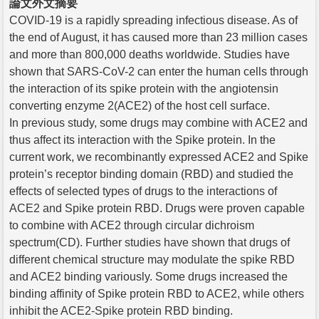
論文外文摘要
COVID-19 is a rapidly spreading infectious disease. As of
the end of August, it has caused more than 23 million cases
and more than 800,000 deaths worldwide. Studies have
shown that SARS-CoV-2 can enter the human cells through
the interaction of its spike protein with the angiotensin
converting enzyme 2(ACE2) of the host cell surface.
In previous study, some drugs may combine with ACE2 and
thus affect its interaction with the Spike protein. In the
current work, we recombinantly expressed ACE2 and Spike
protein’s receptor binding domain (RBD) and studied the
effects of selected types of drugs to the interactions of
ACE2 and Spike protein RBD. Drugs were proven capable
to combine with ACE2 through circular dichroism
spectrum(CD). Further studies have shown that drugs of
different chemical structure may modulate the spike RBD
and ACE2 binding variously. Some drugs increased the
binding affinity of Spike protein RBD to ACE2, while others
inhibit the ACE2-Spike protein RBD binding.