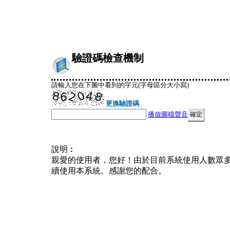
驗證碼檢查機制
請輸入您在下圖中看到的字元(字母區分大小寫)
更換驗證碼
播放圖檔聲音
說明︰
親愛的使用者，您好！由於目前系統使用人數眾
續使用本系統。感謝您的配合。