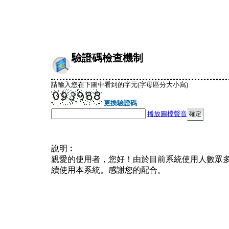
驗證碼檢查機制
請輸入您在下圖中看到的字元(字母區分大小寫)
更換驗證碼
播放圖檔聲音
說明︰
親愛的使用者，您好！由於目前系統使用人數眾
續使用本系統。感謝您的配合。