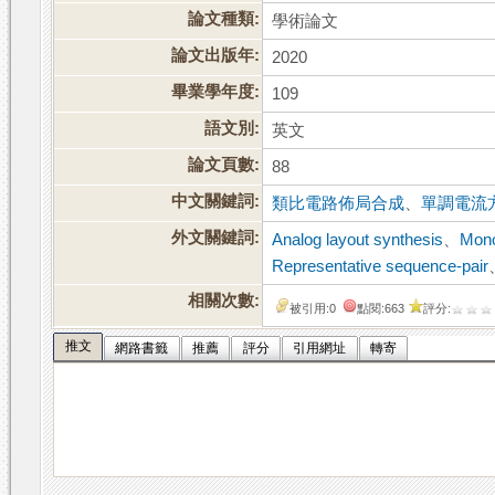
論文種類:
學術論文
論文出版年:
2020
畢業學年度:
109
語文別:
英文
論文頁數:
88
中文關鍵詞:
類比電路佈局合成
、
單調電流
外文關鍵詞:
Analog layout synthesis
、
Mono
Representative sequence-pair
相關次數:
被引用:0
點閱:663
評分:
推文
網路書籤
推薦
評分
引用網址
轉寄