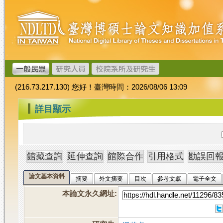
跳
臺
到
灣
主
博
要
碩
內
士
容
論
文
(216.73.217.130) 您好！臺灣時間：2026/08/06 13:09
加
值
:::
詳目顯示
系
統
論文基本資料
摘要
外文摘要
目次
參考文獻
電子全文
本論文永久網址
: