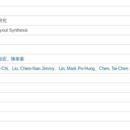
研究
yout Synthesis
柏宏
、
陳泰蓁
-Chi
、
Liu, Chien-Nan Jimmy
、
Lin, Mark Po-Hung
、
Chen, Tai-Chen