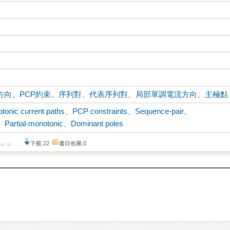
方向
、
PCP約束
、
序列對
、
代表序列對
、
局部單調電流方向
、
主極點
tonic current paths
、
PCP constraints
、
Sequence-pair
、
、
Partial-monotonic
、
Dominant poles
下載:22
書目收藏:0