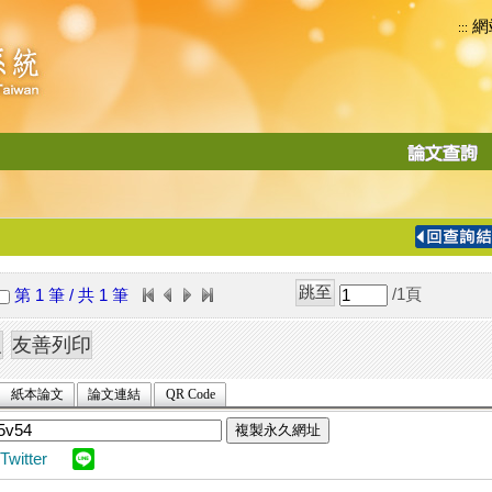
網
:::
功
能
切
換
導
覽
/1
頁
第 1 筆 / 共 1 筆
列
紙本論文
論文連結
QR Code
複製永久網址
Twitter