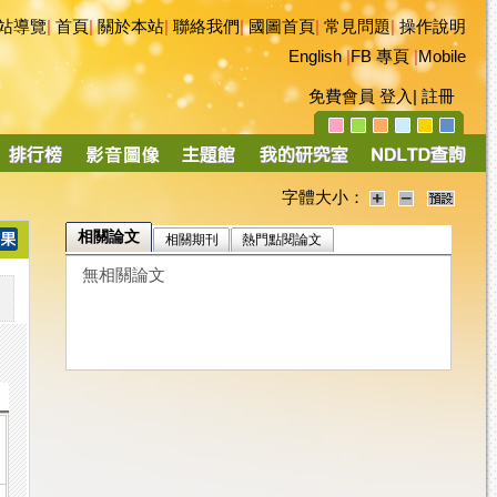
站導覽
|
首頁
|
關於本站
|
聯絡我們
|
國圖首頁
|
常見問題
|
操作說明
English
|
FB 專頁
|
Mobile
免費會員
登入
|
註冊
字體大小：
相關論文
相關期刊
熱門點閱論文
無相關論文