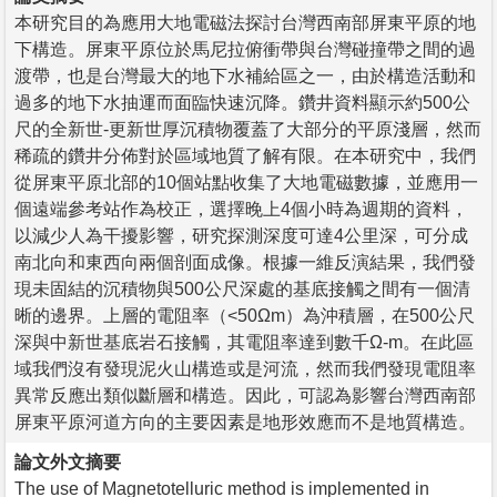
本研究目的為應用大地電磁法探討台灣西南部屏東平原的地
下構造。屏東平原位於馬尼拉俯衝帶與台灣碰撞帶之間的過
渡帶，也是台灣最大的地下水補給區之一，由於構造活動和
過多的地下水抽運而面臨快速沉降。鑽井資料顯示約500公
尺的全新世-更新世厚沉積物覆蓋了大部分的平原淺層，然而
稀疏的鑽井分佈對於區域地質了解有限。在本研究中，我們
從屏東平原北部的10個站點收集了大地電磁數據，並應用一
個遠端參考站作為校正，選擇晚上4個小時為週期的資料，
以減少人為干擾影響，研究探測深度可達4公里深，可分成
南北向和東西向兩個剖面成像。根據一維反演結果，我們發
現未固結的沉積物與500公尺深處的基底接觸之間有一個清
晰的邊界。上層的電阻率（<50Ωm）為沖積層，在500公尺
深與中新世基底岩石接觸，其電阻率達到數千Ω-m。在此區
域我們沒有發現泥火山構造或是河流，然而我們發現電阻率
異常反應出類似斷層和構造。因此，可認為影響台灣西南部
屏東平原河道方向的主要因素是地形效應而不是地質構造。
論文外文摘要
The use of Magnetotelluric method is implemented in