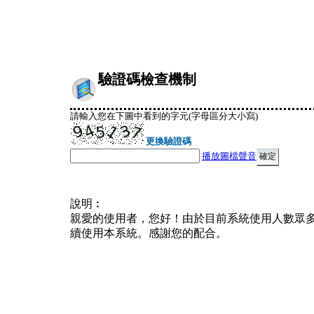
驗證碼檢查機制
請輸入您在下圖中看到的字元(字母區分大小寫)
更換驗證碼
播放圖檔聲音
說明︰
親愛的使用者，您好！由於目前系統使用人數眾
續使用本系統。感謝您的配合。