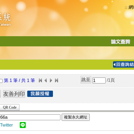
網
:::
功
能
切
換
導
覽
/1
頁
第 1 筆 / 共 1 筆
列
QR Code
複製永久網址
Twitter