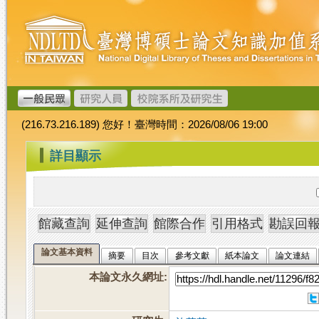
跳
臺
到
灣
主
博
要
碩
內
士
容
論
文
(216.73.216.189) 您好！臺灣時間：2026/08/06 19:00
加
值
:::
詳目顯示
系
統
論文基本資料
摘要
目次
參考文獻
紙本論文
論文連結
本論文永久網址
: