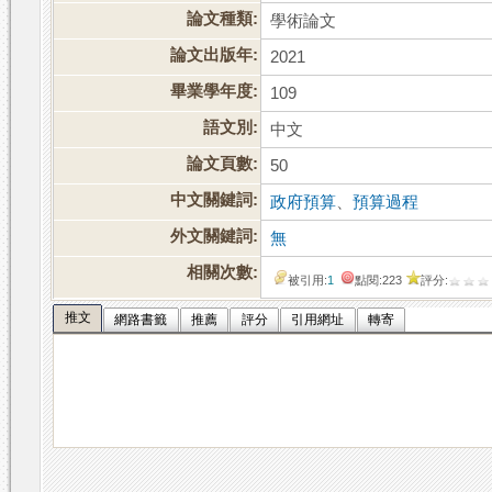
論文種類:
學術論文
論文出版年:
2021
畢業學年度:
109
語文別:
中文
論文頁數:
50
中文關鍵詞:
政府預算
、
預算過程
外文關鍵詞:
無
相關次數:
被引用:
1
點閱:223
評分:
推文
網路書籤
推薦
評分
引用網址
轉寄