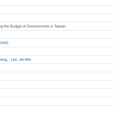
ing the Budget of Governments in Taiwan
HUNG
heng
、
Lee, Jie-Min