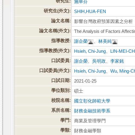
研究生:
施華芬
研究生(外文):
SHlH,HUA-FEN
論文名稱:
影響台灣政府預算因素之分析
論文名稱(外文):
The Analysis of Factors Affect
指導教授:
謝企榮
、
林美純
指導教授(外文):
Hsieh, Chi-Jung
、
LIN-MEI-C
口試委員:
謝企榮
、
吳明政
、
李家銘
口試委員(外文):
Hsieh, Chi-Jung
、
Wu, Ming-C
口試日期:
2021-01-25
學位類別:
碩士
校院名稱:
國立彰化師範大學
系所名稱:
財務金融技術學系
學門:
商業及管理學門
學類:
財務金融學類