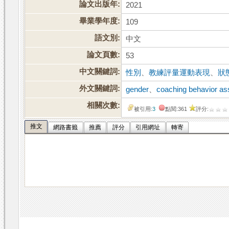
論文出版年:
2021
畢業學年度:
109
語文別:
中文
論文頁數:
53
中文關鍵詞:
性別
、
教練評量運動表現
、
狀
外文關鍵詞:
gender
、
coaching behavior a
相關次數:
被引用:
3
點閱:361
評分:
推文
網路書籤
推薦
評分
引用網址
轉寄