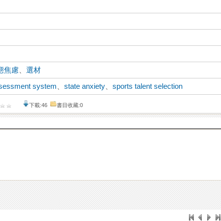
態焦慮
、
選材
ssessment system
、
state anxiety
、
sports talent selection
下載:46
書目收藏:0