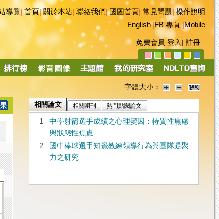
站導覽
|
首頁
|
關於本站
|
聯絡我們
|
國圖首頁
|
常見問題
|
操作說明
English
|
FB 專頁
|
Mobile
免費會員
登入
|
註冊
字體大小：
相關論文
相關期刊
熱門點閱論文
1.
中學射箭選手成績之心理變因：特質性焦慮
與狀態性焦慮
2.
國中棒球選手知覺教練領導行為與團隊凝聚
力之研究