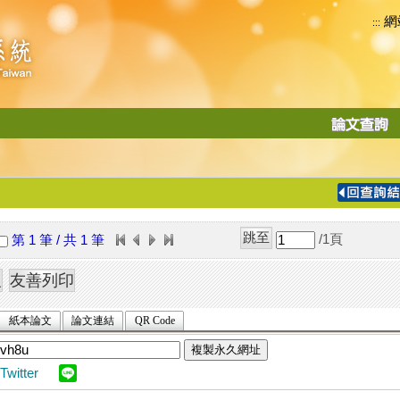
網
:::
功
能
切
換
導
覽
/1
頁
第 1 筆 / 共 1 筆
列
紙本論文
論文連結
QR Code
複製永久網址
Twitter