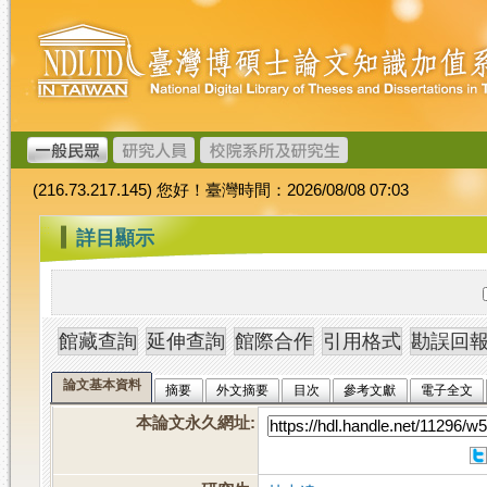
跳
臺
到
灣
主
博
要
碩
內
士
容
論
文
(216.73.217.145) 您好！臺灣時間：2026/08/08 07:03
加
值
:::
詳目顯示
系
統
論文基本資料
摘要
外文摘要
目次
參考文獻
電子全文
本論文永久網址
: