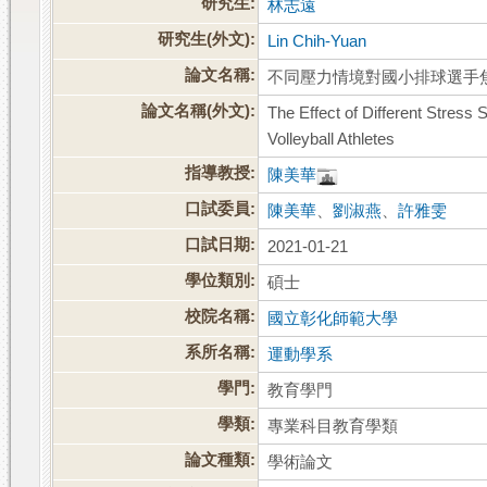
研究生:
林志遠
研究生(外文):
Lin Chih-Yuan
論文名稱:
不同壓力情境對國小排球選手
論文名稱(外文):
The Effect of Different Stress
Volleyball Athletes
指導教授:
陳美華
口試委員:
陳美華
、
劉淑燕
、
許雅雯
口試日期:
2021-01-21
學位類別:
碩士
校院名稱:
國立彰化師範大學
系所名稱:
運動學系
學門:
教育學門
學類:
專業科目教育學類
論文種類:
學術論文